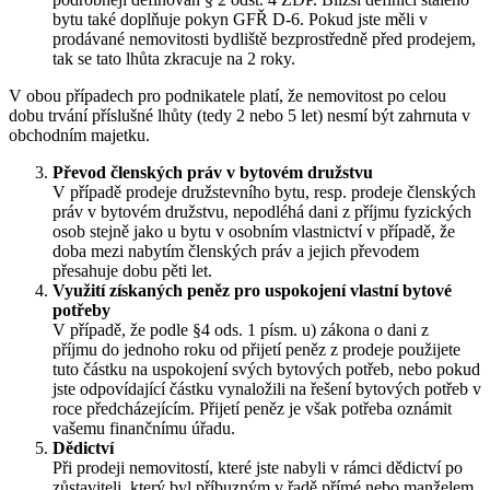
bytu také doplňuje pokyn GFŘ D-6. Pokud jste měli v
prodávané nemovitosti bydliště bezprostředně před prodejem,
tak se tato lhůta zkracuje na 2 roky.
V obou případech pro podnikatele platí, že nemovitost po celou
dobu trvání příslušné lhůty (tedy 2 nebo 5 let) nesmí být zahrnuta v
obchodním majetku.
Převod členských práv v bytovém družstvu
V případě prodeje družstevního bytu, resp. prodeje členských
práv v bytovém družstvu, nepodléhá dani z příjmu fyzických
osob stejně jako u bytu v osobním vlastnictví v případě, že
doba mezi nabytím členských práv a jejich převodem
přesahuje dobu pěti let.
Využití získaných peněz pro uspokojení vlastní bytové
potřeby
V případě, že podle §4 ods. 1 písm. u) zákona o dani z
příjmu do jednoho roku od přijetí peněz z prodeje použijete
tuto částku na uspokojení svých bytových potřeb, nebo pokud
jste odpovídající částku vynaložili na řešení bytových potřeb v
roce předcházejícím. Přijetí peněz je však potřeba oznámit
vašemu finančnímu úřadu.
Dědictví
Při prodeji nemovitostí, které jste nabyli v rámci dědictví po
zůstaviteli, který byl příbuzným v řadě přímé nebo manželem