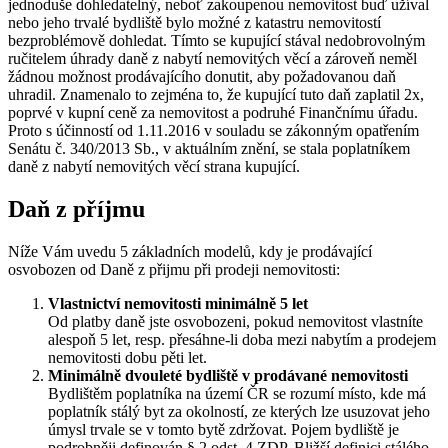
jednoduše dohledatelný, neboť zakoupenou nemovitost buď užíval
nebo jeho trvalé bydliště bylo možné z katastru nemovitostí
bezproblémově dohledat. Tímto se kupující stával nedobrovolným
ručitelem úhrady daně z nabytí nemovitých věcí a zároveň neměl
žádnou možnost prodávajícího donutit, aby požadovanou daň
uhradil. Znamenalo to zejména to, že kupující tuto daň zaplatil 2x,
poprvé v kupní ceně za nemovitost a podruhé Finančnímu úřadu.
Proto s účinností od 1.11.2016 v souladu se zákonným opatřením
Senátu č. 340/2013 Sb., v aktuálním znění, se stala poplatníkem
daně z nabytí nemovitých věcí strana kupující.
Daň z příjmu
Níže Vám uvedu 5 základních modelů, kdy je prodávající
osvobozen od Daně z přijmu při prodeji nemovitosti:
Vlastnictví nemovitosti minimálně 5 let
Od platby daně jste osvobozeni, pokud nemovitost vlastníte
alespoň 5 let, resp. přesáhne-li doba mezi nabytím a prodejem
nemovitosti dobu pěti let.
Minimálně dvouleté bydliště v prodávané nemovitosti
Bydlištěm poplatníka na území ČR se rozumí místo, kde má
poplatník stálý byt za okolností, ze kterých lze usuzovat jeho
úmysl trvale se v tomto bytě zdržovat. Pojem bydliště je
podrobněji definován § 2 odst. 4 ZDP. Bližší definici stálého