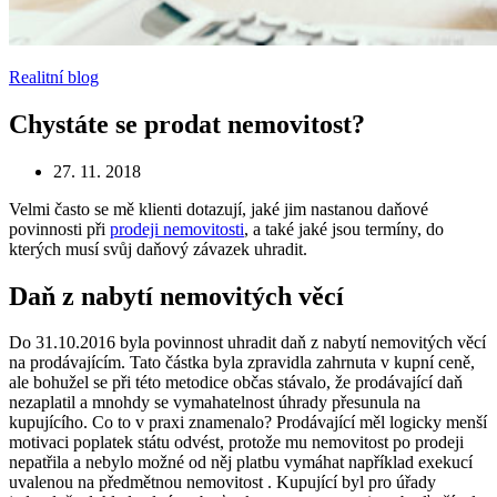
Realitní blog
Chystáte se prodat nemovitost?
27. 11. 2018
Velmi často se mě klienti dotazují, jaké jim nastanou daňové
povinnosti při
prodeji nemovitosti
, a také jaké jsou termíny, do
kterých musí svůj daňový závazek uhradit.
Daň z nabytí nemovitých věcí
Do 31.10.2016 byla povinnost uhradit daň z nabytí nemovitých věcí
na prodávajícím. Tato částka byla zpravidla zahrnuta v kupní ceně,
ale bohužel se při této metodice občas stávalo, že prodávající daň
nezaplatil a mnohdy se vymahatelnost úhrady přesunula na
kupujícího. Co to v praxi znamenalo? Prodávající měl logicky menší
motivaci poplatek státu odvést, protože mu nemovitost po prodeji
nepatřila a nebylo možné od něj platbu vymáhat například exekucí
uvalenou na předmětnou nemovitost . Kupující byl pro úřady