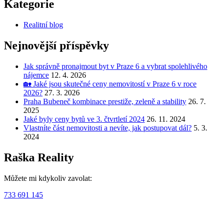
Kategorie
Realitní blog
Nejnovější příspěvky
Jak správně pronajmout byt v Praze 6 a vybrat spolehlivého
nájemce
12. 4. 2026
🏡 Jaké jsou skutečné ceny nemovitostí v Praze 6 v roce
2026?
27. 3. 2026
Praha Bubeneč kombinace prestiže, zeleně a stability
26. 7.
2025
Jaké byly ceny bytů ve 3. čtvrtletí 2024
26. 11. 2024
Vlastníte část nemovitosti a nevíte, jak postupovat dál?
5. 3.
2024
Raška Reality
Můžete mi kdykoliv zavolat:
733 691 145