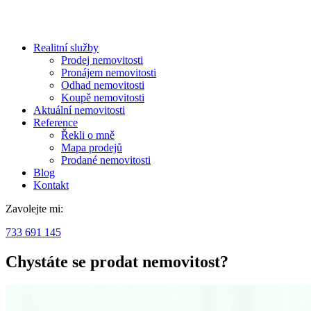
Realitní služby
Prodej nemovitosti
Pronájem nemovitosti
Odhad nemovitosti
Koupě nemovitosti
Aktuální nemovitosti
Reference
Řekli o mně
Mapa prodejů
Prodané nemovitosti
Blog
Kontakt
Zavolejte mi:
733 691 145
Chystáte se prodat nemovitost?