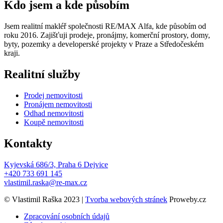
Kdo jsem a kde působím
Jsem realitní makléř společnosti RE/MAX Alfa, kde působím od
roku 2016. Zajišťuji prodeje, pronájmy, komerční prostory, domy,
byty, pozemky a developerské projekty v Praze a Středočeském
kraji.
Realitní služby
Prodej nemovitosti
Pronájem nemovitosti
Odhad nemovitosti
Koupě nemovitosti
Kontakty
Kyjevská 686/3, Praha 6 Dejvice
+420 733 691 145
vlastimil.raska@re-max.cz
© Vlastimil Raška 2023 |
Tvorba webových stránek
Proweby.cz
Zpracování osobních údajů