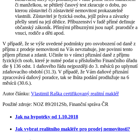
či manželkou, se pětiletý časový test zkracuje o dobu, po
kterou zůstavitel či zůstavitelé nemovitost prokazatelně
vlastnili. Zůstavitel je fyzická osoba, jejíž práva a závazky
přešly smrtí na její dědice. Příbuzenství v řadě přímé definuje
občanský zákoník. Přímými příbuznými jsou např. prarodiče a
vnuci, rodiče a děti apod.
V případě, že se výše uvedené podmínky pro osvobození od daně z
příjmu z prodeje nemovitosti na Vás nevztahuje, jste povinni tento
příjem přiznat a zdanit. Učiníte to v rámci přiznání daně z příjmu
fyzických osob, které je nutné podat u příslušného Finančního úřadu
dle § 136 odst. 1 daňového řádu nejpozději do 3. měsíců po uplynutí
zdaňovacího období (31.3). V případě, že Vám daňové přiznání
zpracovává daňový poradce, tak se lhůta podání prodlužuje na 6
měsíců (30.6.).
Autor článku:
Vlastimil Raška certifikovaný realitní makléř
Použité zdroje: NOZ 89/2012Sb, Finanční správa ČR
Jak na hypotéky od 1.10.2018
Jak vybrat realitního makléře pro prodej nemovitosti?