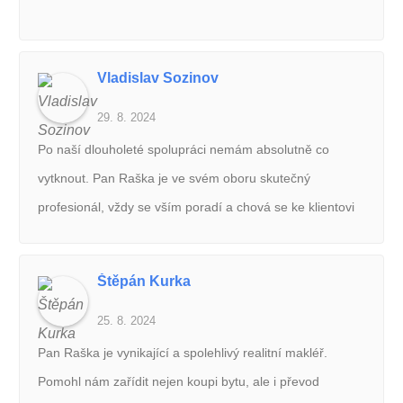
kroky. Moc děkuji a doporučuji.
Vladislav Sozinov
29. 8. 2024
Po naší dlouholeté spolupráci nemám absolutně co
vytknout. Pan Raška je ve svém oboru skutečný
profesionál, vždy se vším poradí a chová se ke klientovi
tak, jak by se mělo. Mohu pouze doporučit!
Štěpán Kurka
25. 8. 2024
Pan Raška je vynikající a spolehlivý realitní makléř.
Pomohl nám zařídit nejen koupi bytu, ale i převod