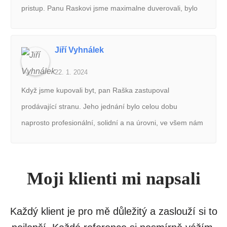
pristup. Panu Raskovi jsme maximalne duverovali, bylo
na nej spolehnuti a jeho sluzby bychom opet vyuzili. Moc
dekujeme, Bartosovi!
Jiří Vyhnálek
22. 1. 2024
Když jsme kupovali byt, pan Raška zastupoval
prodávající stranu. Jeho jednání bylo celou dobu
naprosto profesionální, solidní a na úrovni, ve všem nám
vyšel vstříc, vždy mi trpělivě odpověděl na mé dotazy. Na
čem jsme se domluvili, to platilo, pan Raška si vždy dal
práci s tím, aby se nic zbytečně neprotahovalo a i poté,
Moji klienti mi napsali
co byla transakce dokončena, ještě dvakrát zavolal jestli
je vše v pořádku a jestli se nám dobře bydlí. Takový
Každý klient je pro mě důležitý a zaslouží si to
servis bych si představoval a jestli někdy budeme