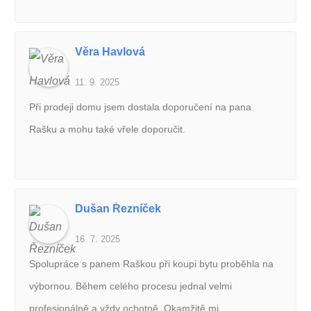
„jen přišli podepsat“.Přál bych tomuto oboru, ale vlastně i
jiným odvětvím života v Česku, více takových profíků, na
Věra Havlová
které je prostě spoleh.Děkuji mnohokrát
11. 9. 2025
Při prodeji domu jsem dostala doporučení na pana
Rašku a mohu také vřele doporučit.
Dušan Řezníček
16. 7. 2025
Spolupráce s panem Raškou při koupi bytu proběhla na
výbornou. Během celého procesu jednal velmi
profesionálně a vždy ochotně. Okamžitě mi