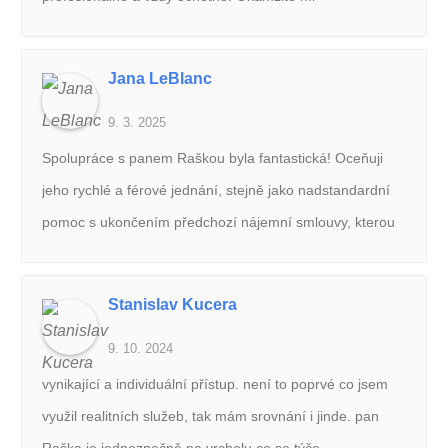
zprostředkoval prohlídku nemovitosti a postaral se o
veškerou dokumentaci včetně prvotřídního právního
Jana LeBlanc
servisu, který byl plně transparentní a bez nejmenších
9. 3. 2025
pochybností i při vyšších finančních částkách. Zajistil
vyhotovení všech smluv a jejich podání na příslušné
Spolupráce s panem Raškou byla fantastická! Oceňuji
úřady. Při předání bytu mi podrobně vysvětlil všechny
jeho rychlé a férové jednání, stejně jako nadstandardní
kroky a pomohl mi i s přepisem energií a dalšími
pomoc s ukončením předchozí nájemní smlouvy, kterou
nezbytnými úkony. Jeho profesionální a vstřícný přístup
jsme měli uzavřenou přes jiného makléře. Velmi jsem
velmi oceňuji a rád doporučuji.
také ocenila bezproblémovou komunikaci na dálku,
Stanislav Kucera
pořízení profesionálních fotografií bytu a fakt, že od
9. 10. 2024
zveřejnění inzerátu byl byt pronajatý během 24 hodin.
Děkuji!
vynikající a individuální přístup. není to poprvé co jsem
využil realitních služeb, tak mám srovnání i jinde. pan