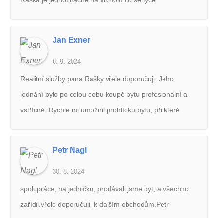
Raška je jednoznačně na vrcholu co se týče
profesionality, zkušeností a přístupu.doporučuji.
Jan Exner
6. 9. 2024
Realitní služby pana Rašky vřele doporučuji. Jeho
jednání bylo po celou dobu koupě bytu profesionální a
vstřícné. Rychle mi umožnil prohlídku bytu, při které
ukázal, že byt dobře zná a vše o něm ví. Z důvodu
odjezdu do zahraničí jsem potřeboval vše vyřídit velmi
Petr Nagl
rychle a pan Raška mi přitom byl velmi nápomocen.
30. 8. 2024
Zajistil veškerou dokumentaci i její podání na příslušná
místa. Při předání bytu mi vše podrobně představil a
spolupráce, na jedničku, prodávali jsme byt, a všechno
vysvětlil. Pomohl mi i s přepisem energií a následnými
zařídil.vřele doporučuji, k dalším obchodům.Petr