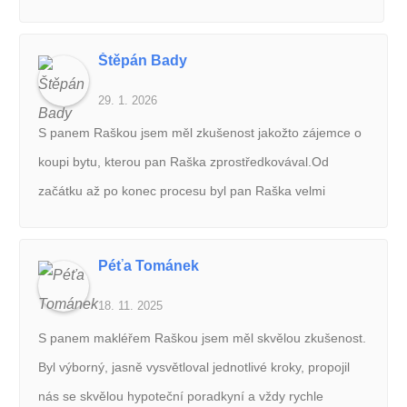
Štěpán Bady
29. 1. 2026
S panem Raškou jsem měl zkušenost jakožto zájemce o
koupi bytu, kterou pan Raška zprostředkovával.Od
začátku až po konec procesu byl pan Raška velmi
profesionální, lidský a vstřícný. Dohodnuté slovo platilo,
jednání bylo vždy férové a komunikace byla v naprostém
Péťa Tománek
pořádku.Pokud bych někomu mohl doporučit realitního
18. 11. 2025
makléře, doporučím právě jeho.
S panem makléřem Raškou jsem měl skvělou zkušenost.
Byl výborný, jasně vysvětloval jednotlivé kroky, propojil
nás se skvělou hypoteční poradkyní a vždy rychle