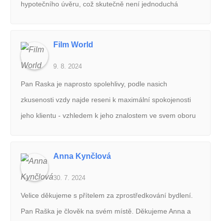
hypotečního úvěru, což skutečně není jednoduchá
záležitost. Vždy nám byl k dispozici, vřele doporučuji.
Film World
9. 8. 2024
Pan Raska je naprosto spolehlivy, podle nasich
zkusenosti vzdy najde reseni k maximální spokojenosti
jeho klientu - vzhledem k jeho znalostem ve svem oboru
a k jeho profesionalnimu pristupu. Dovede vysvetlit a
komunikovat stanoviska i prani - jak kupce a majitele, jak
Anna Kynčlová
najemnika a pronajimatele. Zname pana Rasku jiz
30. 7. 2024
pomerne dlouho a muzeme ho vrele doporucit.
Velice děkujeme s přítelem za zprostředkování bydlení.
Pan Raška je člověk na svém místě. Děkujeme Anna a