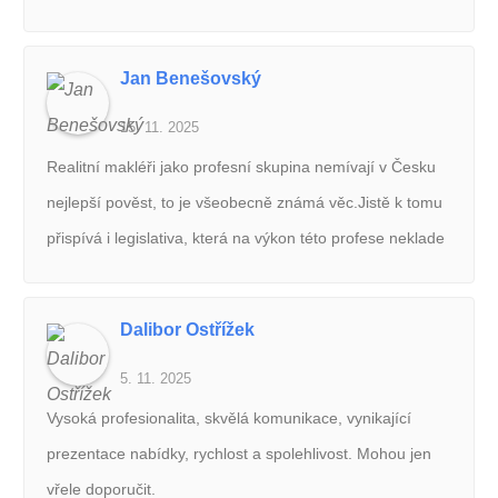
reagoval. Při koupi domu nám vše trpělivě vysvětloval a
pomohl vyřešit i nečekanou komplikaci. Díky němu
Jan Benešovský
proběhl celý proces hladce. Vřele doporučuji!
15. 11. 2025
Realitní makléři jako profesní skupina nemívají v Česku
nejlepší pověst, to je všeobecně známá věc.Jistě k tomu
přispívá i legislativa, která na výkon této profese neklade
příliš vysoké požadavky.Ale!! Naštěstí existují vzdělaní a
kultivovaní lidé, kteří toto mínění zásadně nabourávají.
Dalibor Ostřížek
Jedním z nich je nepochybně pan Vlastimil Raška.
5. 11. 2025
Skutečný profesionál na svém místě, který nás celým
procesem pronájmu provedl tak hladce, že jsme skoro
Vysoká profesionalita, skvělá komunikace, vynikající
nevěděli, že se něco děje. Dokumentace, převody
prezentace nabídky, rychlost a spolehlivost. Mohou jen
energií, protokoly…to vše bylo plně v jeho gesci a my se
vřele doporučit.