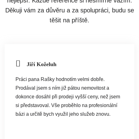
nejlepší. Každé reference si nesmírně vážím.
nějakou nemovitost prodávat, pan Raška bude první,
Děkuji vám za důvěru a za spolupráci, budu se
komu budu volat :)
těšit na příště.
Jiří Koželuh
Práci pana Rašky hodnotím velmi dobře.
Prodával jsem s ním již pátou nemovitost a
dokonce dosáhl při prodeji vyšší ceny, než jsem
si představoval. Vše proběhlo na profesionální
bázi a určitě bych využil jeho služeb znovu.