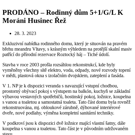
PRODÁNO – Rodinný dům 5+1/G/L K
Moráni Husinec Řež
28. 3. 2023
Exkluzivní nabídka rodinného domu, který je situován na pravém
břehu meandru Vltavy, s krásným výhledem na protější skalní masiv
patřící do přírodní rezervace Roztocký háj – Tiché údolí.
Stavba v roce 2003 prošla rozsáhlou rekonstrukcí, kde byly
vyměněny všechny sítě elektro, voda, odpady, nové rozvody topení
v mědi, plastová okna s izolačním dvojsklem, zateplení a fasáda.
V 1. NP je k dispozici veranda s navazující vstupní chodbou,
prostorný obývací pokoj s výstupem na balkón, kuchyň se základní
výbavou vestavných spotřebičů, hostinský pokoj, ložnice, koupelna
s vanou a toaletou a samostatná toaleta. Tato část domu byla rovněž
rekonstruována, mj. obloukové zárubně, dýhované interiérové
dveře, nové podlahy, výměna kompletní sanitární techniky.
V podkroví jsou k dispozici dvě ložnice mající vlastní šatny, dále
koupelna s vanou a toaletou. Tato část je v původním udržovaném
stavu.