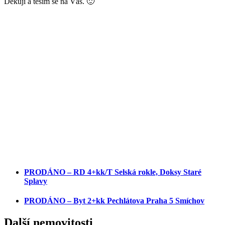
Děkuji a těším se na Vás. 🙂
PRODÁNO – RD 4+kk/T Selská rokle, Doksy Staré
Splavy
PRODÁNO – Byt 2+kk Pechlátova Praha 5 Smíchov
Další nemovitosti