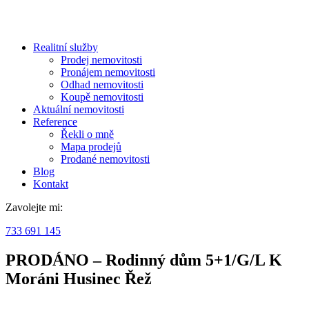
Realitní služby
Prodej nemovitosti
Pronájem nemovitosti
Odhad nemovitosti
Koupě nemovitosti
Aktuální nemovitosti
Reference
Řekli o mně
Mapa prodejů
Prodané nemovitosti
Blog
Kontakt
Zavolejte mi:
733 691 145
PRODÁNO – Rodinný dům 5+1/G/L K
Moráni Husinec Řež