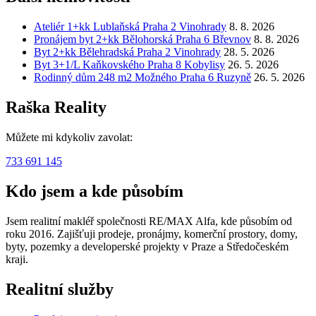
Ateliér 1+kk Lublaňská Praha 2 Vinohrady
8. 8. 2026
Pronájem byt 2+kk Bělohorská Praha 6 Břevnov
8. 8. 2026
Byt 2+kk Bělehradská Praha 2 Vinohrady
28. 5. 2026
Byt 3+1/L Kaňkovského Praha 8 Kobylisy
26. 5. 2026
Rodinný dům 248 m2 Možného Praha 6 Ruzyně
26. 5. 2026
Raška Reality
Můžete mi kdykoliv zavolat:
733 691 145
Kdo jsem a kde působím
Jsem realitní makléř společnosti RE/MAX Alfa, kde působím od
roku 2016. Zajišťuji prodeje, pronájmy, komerční prostory, domy,
byty, pozemky a developerské projekty v Praze a Středočeském
kraji.
Realitní služby