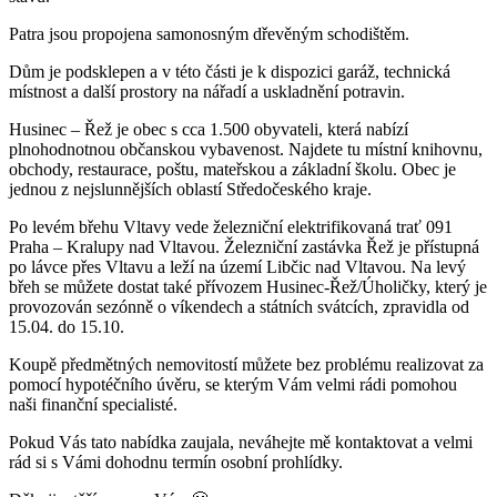
Patra jsou propojena samonosným dřevěným schodištěm.
Dům je podsklepen a v této části je k dispozici garáž, technická
místnost a další prostory na nářadí a uskladnění potravin.
Husinec – Řež je obec s cca 1.500 obyvateli, která nabízí
plnohodnotnou občanskou vybavenost. Najdete tu místní knihovnu,
obchody, restaurace, poštu, mateřskou a základní školu. Obec je
jednou z nejslunnějších oblastí Středočeského kraje.
Po levém břehu Vltavy vede železniční elektrifikovaná trať 091
Praha – Kralupy nad Vltavou. Železniční zastávka Řež je přístupná
po lávce přes Vltavu a leží na území Libčic nad Vltavou. Na levý
břeh se můžete dostat také přívozem Husinec-Řež/Úholičky, který je
provozován sezónně o víkendech a státních svátcích, zpravidla od
15.04. do 15.10.
Koupě předmětných nemovitostí můžete bez problému realizovat za
pomocí hypotéčního úvěru, se kterým Vám velmi rádi pomohou
naši finanční specialisté.
Pokud Vás tato nabídka zaujala, neváhejte mě kontaktovat a velmi
rád si s Vámi dohodnu termín osobní prohlídky.