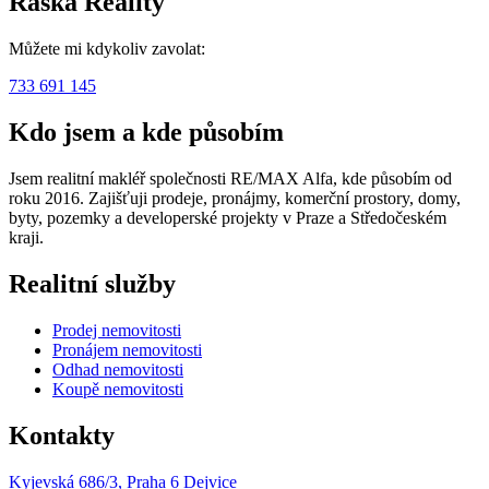
Raška Reality
Můžete mi kdykoliv zavolat:
733 691 145
Kdo jsem a kde působím
Jsem realitní makléř společnosti RE/MAX Alfa, kde působím od
roku 2016. Zajišťuji prodeje, pronájmy, komerční prostory, domy,
byty, pozemky a developerské projekty v Praze a Středočeském
kraji.
Realitní služby
Prodej nemovitosti
Pronájem nemovitosti
Odhad nemovitosti
Koupě nemovitosti
Kontakty
Kyjevská 686/3, Praha 6 Dejvice