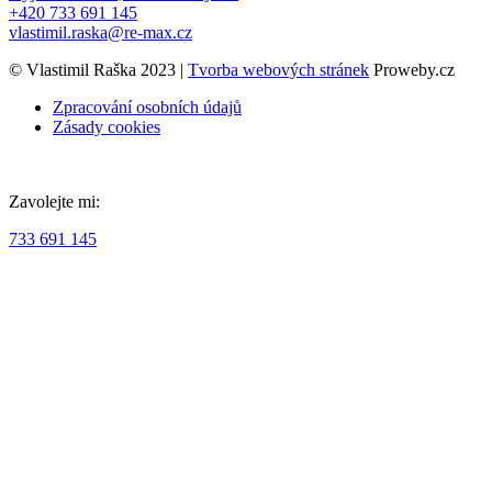
+420 733 691 145
vlastimil.raska@re-max.cz
© Vlastimil Raška 2023 |
Tvorba webových stránek
Proweby.cz
Zpracování osobních údajů
Zásady cookies
Zavolejte mi:
733 691 145