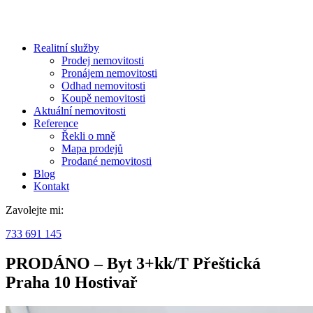
Realitní služby
Prodej nemovitosti
Pronájem nemovitosti
Odhad nemovitosti
Koupě nemovitosti
Aktuální nemovitosti
Reference
Řekli o mně
Mapa prodejů
Prodané nemovitosti
Blog
Kontakt
Zavolejte mi:
733 691 145
PRODÁNO – Byt 3+kk/T Přeštická
Praha 10 Hostivař