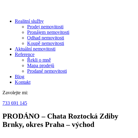
Realitní služby
Prodej nemovitosti
Pronájem nemovitosti
Odhad nemovitosti
Koupě nemovitosti
Aktuální nemovitosti
Reference
Řekli o mně
Mapa prodejů
Prodané nemovitosti
Blog
Kontakt
Zavolejte mi:
733 691 145
PRODÁNO – Chata Roztocká Zdiby
Brnky, okres Praha – východ