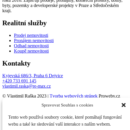
roku 2016. Zajišťuji prodeje, pronájmy, komerční prostory, domy,
byty, pozemky a developerské projekty v Praze a Středočeském
kraji.
Realitní služby
Prodej nemovitosti
Pronájem nemovitosti
Odhad nemovitosti
Koupě nemovitosti
Kontakty
Kyjevská 686/3, Praha 6 Dejvice
+420 733 691 145
vlastimil.raska@re-max.cz
© Vlastimil Raška 2023 |
Tvorba webových stránek
Proweby.cz
Spravovat Souhlas s cookies
Zpracování osobních údajů
Zásady cookies
Tento web používá soubory cookie, které pomáhají fungování
webu a také ke sledování vaší interakce s naším webem.