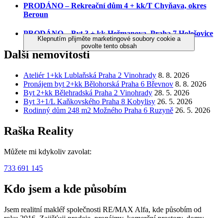
PRODÁNO – Rekreační dům 4 + kk/T Chyňava, okres
Beroun
PRODÁNO – Byt 3 + kk Heřmanova, Praha 7 Holešovice
Klepnutím přijměte marketingové soubory cookie a
povolte tento obsah
Další nemovitosti
Ateliér 1+kk Lublaňská Praha 2 Vinohrady
8. 8. 2026
Pronájem byt 2+kk Bělohorská Praha 6 Břevnov
8. 8. 2026
Byt 2+kk Bělehradská Praha 2 Vinohrady
28. 5. 2026
Byt 3+1/L Kaňkovského Praha 8 Kobylisy
26. 5. 2026
Rodinný dům 248 m2 Možného Praha 6 Ruzyně
26. 5. 2026
Raška Reality
Můžete mi kdykoliv zavolat:
733 691 145
Kdo jsem a kde působím
Jsem realitní makléř společnosti RE/MAX Alfa, kde působím od