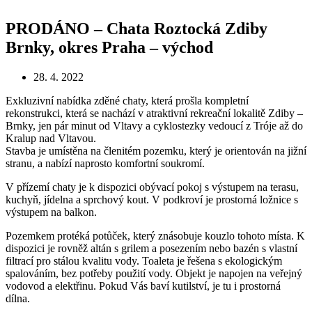
PRODÁNO – Chata Roztocká Zdiby
Brnky, okres Praha – východ
28. 4. 2022
Exkluzivní nabídka zděné chaty, která prošla kompletní
rekonstrukci, která se nachází v atraktivní rekreační lokalitě Zdiby –
Brnky, jen pár minut od Vltavy a cyklostezky vedoucí z Tróje až do
Kralup nad Vltavou.
Stavba je umístěna na členitém pozemku, který je orientován na jižní
stranu, a nabízí naprosto komfortní soukromí.
V přízemí chaty je k dispozici obývací pokoj s výstupem na terasu,
kuchyň, jídelna a sprchový kout. V podkroví je prostorná ložnice s
výstupem na balkon.
Pozemkem protéká potůček, který znásobuje kouzlo tohoto místa. K
dispozici je rovněž altán s grilem a posezením nebo bazén s vlastní
filtrací pro stálou kvalitu vody. Toaleta je řešena s ekologickým
spalováním, bez potřeby použití vody. Objekt je napojen na veřejný
vodovod a elektřinu. Pokud Vás baví kutilství, je tu i prostorná
dílna.