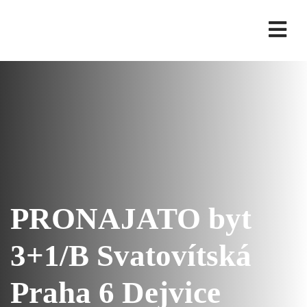
PRONAJATO byt
3+1/B Svatovítská
Praha 6 Dejvice