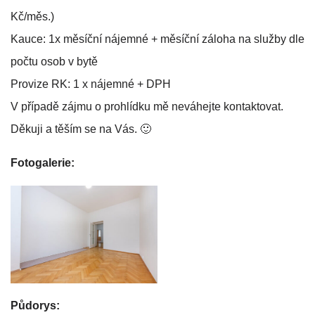
Kč/měs.)
Kauce: 1x měsíční nájemné + měsíční záloha na služby dle
počtu osob v bytě
Provize RK: 1 x nájemné + DPH
V případě zájmu o prohlídku mě neváhejte kontaktovat.
Děkuji a těším se na Vás. 🙂
Fotogalerie:
Půdorys: