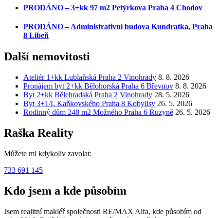
PRODÁNO – 3+kk 97 m2 Petýrkova Praha 4 Chodov
PRODÁNO – Administrativní budova Kundratka, Praha
8 Libeň
Další nemovitosti
Ateliér 1+kk Lublaňská Praha 2 Vinohrady
8. 8. 2026
Pronájem byt 2+kk Bělohorská Praha 6 Břevnov
8. 8. 2026
Byt 2+kk Bělehradská Praha 2 Vinohrady
28. 5. 2026
Byt 3+1/L Kaňkovského Praha 8 Kobylisy
26. 5. 2026
Rodinný dům 248 m2 Možného Praha 6 Ruzyně
26. 5. 2026
Raška Reality
Můžete mi kdykoliv zavolat:
733 691 145
Kdo jsem a kde působím
Jsem realitní makléř společnosti RE/MAX Alfa, kde působím od