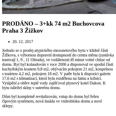
PRODÁNO – 3+kk 74 m2 Buchovcova
Praha 3 Žižkov
20. 12. 2017
Jednalo se o prodej atypického mezonetového bytu v klidné části
Žižkova, s výbornou dopravní dostupností do centra města (zastávka
tramvají 1, 9 , 11 Ohrada), ve vzdálenosti tří minut volné chůze od
domu. Byt byl kolaudován v roce 2006 a disponoval ve spodní části
kuchyňským koutem 9,8 m2, obývacím pokojem 21 m2, koupelnou
s toaletou 4,2 m2, pokojem 18 m2. V patře byla k dispozici galerie
17,6 m2 s klimatizací, která byla rozdělena na šatnu a ložnici.
Vytápění a ohřev teplé vody zajišťoval plynový kotel Dakon. K
bytu náležel sklep v suterénu domu.
Dům byl kompletně revitalizován, vstup do domu byl řešen
čipovým systémem, nová fasáda ve vnitrobloku domu a nové
sklepy.