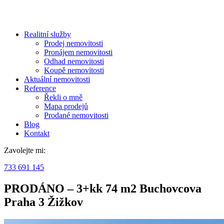
Realitní služby
Prodej nemovitosti
Pronájem nemovitosti
Odhad nemovitosti
Koupě nemovitosti
Aktuální nemovitosti
Reference
Řekli o mně
Mapa prodejů
Prodané nemovitosti
Blog
Kontakt
Zavolejte mi:
733 691 145
PRODÁNO – 3+kk 74 m2 Buchovcova
Praha 3 Žižkov