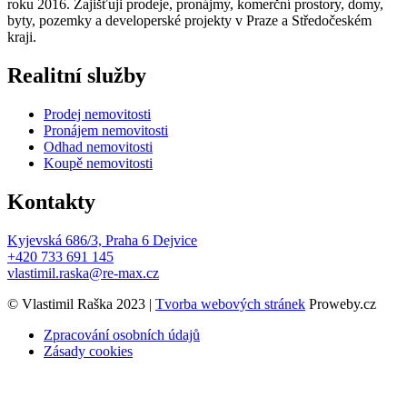
roku 2016. Zajišťuji prodeje, pronájmy, komerční prostory, domy,
byty, pozemky a developerské projekty v Praze a Středočeském
kraji.
Realitní služby
Prodej nemovitosti
Pronájem nemovitosti
Odhad nemovitosti
Koupě nemovitosti
Kontakty
Kyjevská 686/3, Praha 6 Dejvice
+420 733 691 145
vlastimil.raska@re-max.cz
© Vlastimil Raška 2023 |
Tvorba webových stránek
Proweby.cz
Zpracování osobních údajů
Zásady cookies